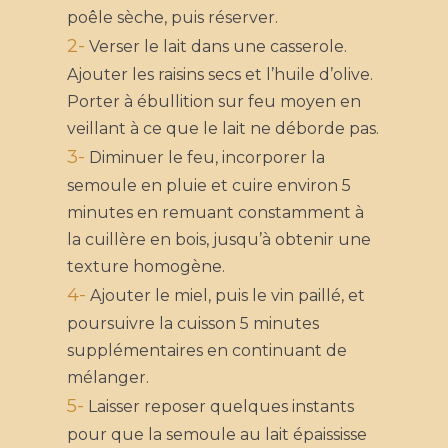
la newsletter.
poêle sèche, puis réserver.
2-
Verser le lait dans une casserole.
Ajouter les raisins secs et l’huile d’olive.
Porter à ébullition sur feu moyen en
Recevez mes
veillant à ce que le lait ne déborde pas.
dernières actualités
3-
et soyez les premiers
Diminuer le feu, incorporer la
au courant de l’arrivé
semoule en pluie et cuire environ 5
de nouveaux
minutes en remuant constamment à
contenus.
la cuillère en bois, jusqu’à obtenir une
texture homogène.
4-
Ajouter le miel, puis le vin paillé, et
poursuivre la cuisson 5 minutes
supplémentaires en continuant de
mélanger.
5-
Laisser reposer quelques instants
pour que la semoule au lait épaississe