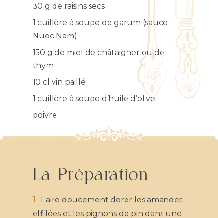
30 g de raisins secs
1 cuillère à soupe de garum (sauce
Nuoc Nam)
150 g de miel de châtaigner ou de
thym
10 cl vin paillé
1 cuillère à soupe d’huile d’olive
poivre
La Préparation
1-
Faire doucement dorer les amandes
Inscrivez-vous à
effilées et les pignons de pin dans une