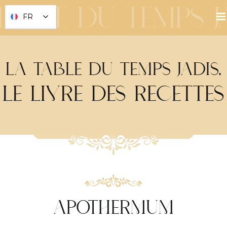
Skip
FR
FR
to
content
LA TABLE DU TEMPS JADIS,
LE LIVRE
DES RECETTES
APOTHERMUM