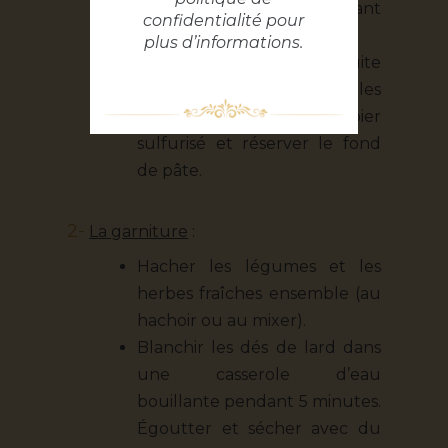
préchauffé à 170°C pendant
confidentialité
pour
15 minutes.
plus d’informations.
La pâte est maintenant “cuite
à blanc”. Débarrasser les billes
de cuisson et le papier
sulfurisé et réserver le fond
de pâte.
2-
La garniture
:
Hacher les légumes et les
herbes fraîches ensemble (au
hachoir ou au mixer).
Blanchir les dés de lard dans
une casserole d’eau
bouillante pendant 5 minutes.
Égoutter et sécher avec du