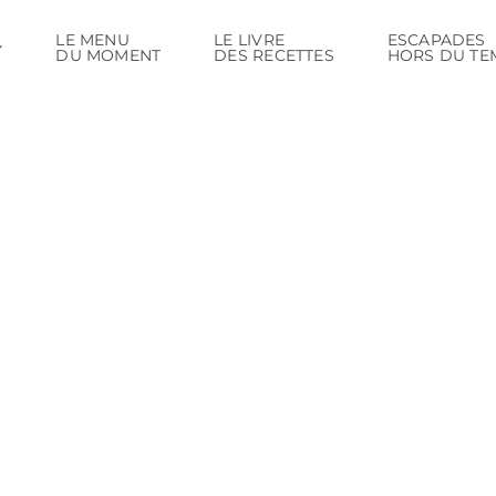
LE MENU
LE LIVRE
ESCAPADES
DU MOMENT
DES RECETTES
HORS DU TE
Mulsum (vin épicé)
La table du temps jadis, Le Livre des Recettes [...]
Learn More