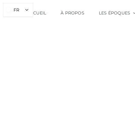
Skip
FR
FR
to
ACCUEIL
À PROPOS
LES ÉPOQUES
content
Mulsum
(vin
épicé)