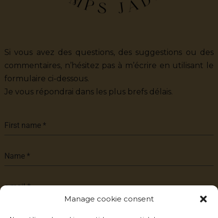
Si vous avez des questions, des suggestions ou des
commentaires, n’hésitez pas à m’écrire en utilisant le
formulaire ci-dessous.
Je vous répondrai dans les plus brefs délais.
First name
*
Name
*
e-mail
*
Manage cookie consent
Message