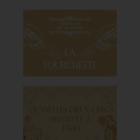
History of French
cuisine and
gastronomy
The fork: from
Byzantium to
Versailles, the
tumultuous route of a
refined gesture