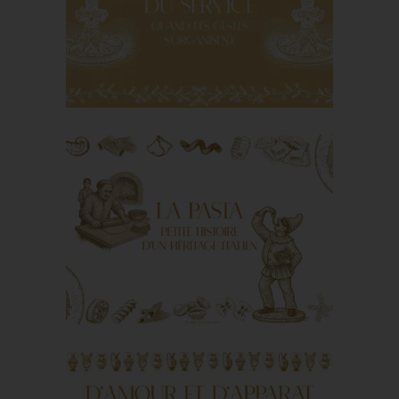
Kitchen
To the origins of
service: when
gestures are
organized