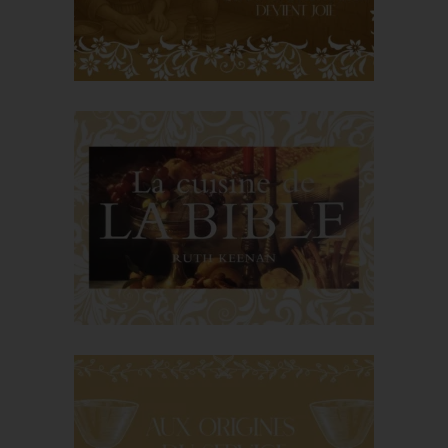
Holy Hildegarde of
Bingen: when food
becomes joy
Ruth Keenan's Bible