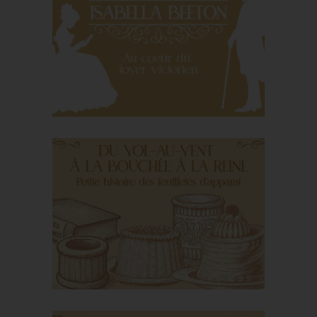
Individual cutlery
Isabella Beeton: a
pioneer at the heart of
the English home