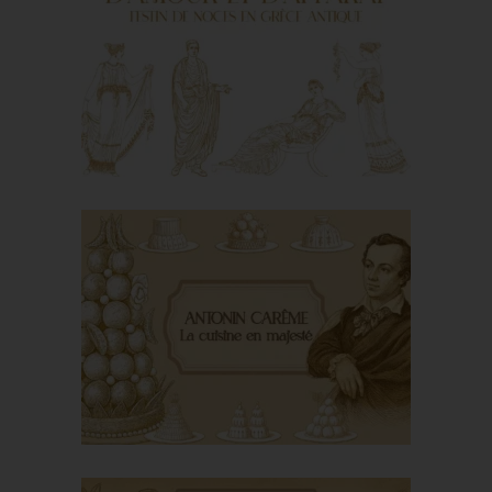
Pasta: little story of an
Italian heritage
Of love and
ceremonial: weddings
in ancient Greece