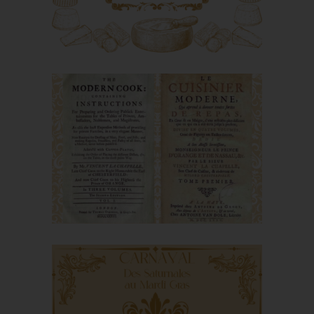
Le fromage à la
Renaissance :
marchés, savoirs et
alpages
Le cuisinier moderne
par Vincent La