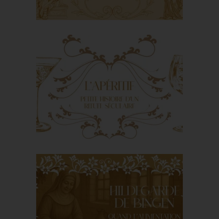
When the Greek gods
invite themselves to
the table
Aperitif: little story of a
secular ritual