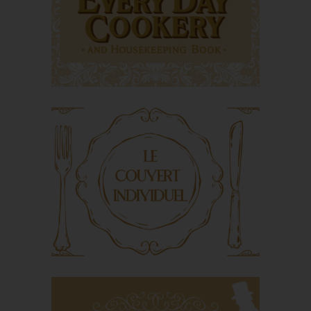
invention
Mrs Beeton's
Everyday Cookery
and Housekeeping