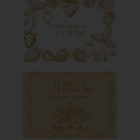
Le Viandier de
Taillevent
La fraise : des larmes
de Vénus au bonheur
du palais