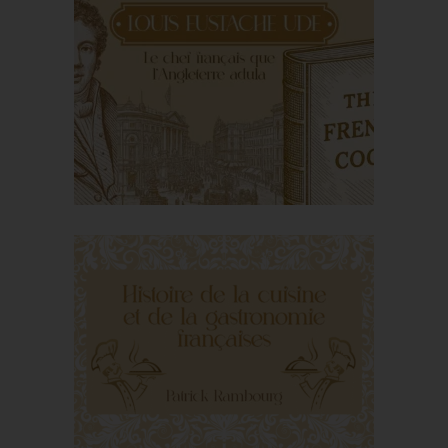
From vol-au-vent to
bouchée à la reine: a
brief history of
ceremonial pastries
Louis Eustache Ude,
the French chief that
England Adula