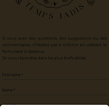
Si vous avez des questions, des suggestions ou des
commentaires, n’hésitez pas à m’écrire en utilisant le
formulaire ci-dessous.
Je vous répondrai dans les plus brefs délais.
First name
*
Name
*
e-mail
*