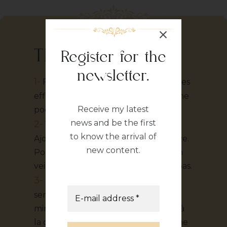
The preparation
Register for the
newsletter.
1-
Faire doucement dorer les amandes
effilées et les pignons de pin dans une
Receive my latest
poêle sèche, puis réserver.
news and be the first
2-
Verser le lait dans une casserole.
to know the arrival of
Ajouter les raisins secs et l’huile d’olive.
new content.
Porter à ébullition sur feu moyen en
veillant à ce que le lait ne déborde pas.
3-
Diminuer le feu, incorporer la
semoule en pluie et cuire environ 5
minutes en remuant constamment à
la cuillère en bois, jusqu’à obtenir une