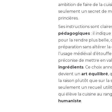
ambition de faire de la cuis
seulement un secret de mé
princières.
Ses instructions sont claire
pédagogiques
: il indiq
pour la rendre plus belle
préparation sans altérer l
l’usage médiéval d’étouffer 
préconise de mettre en va
ingrédients
. Ce choix ann
devient un
art équilibré
, 
la raison plutôt que sur la 
seulement un recueil utilit
qui élève la cuisine au ran
humaniste
.