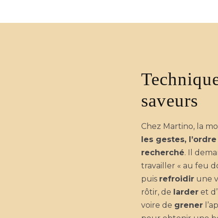
Technique
saveurs
Chez Martino, la mo
les gestes, l’ordre
recherché
. Il dema
travailler « au feu do
puis
refroidir
une vi
rôtir, de
larder
et d’
voire de
grener
l’a