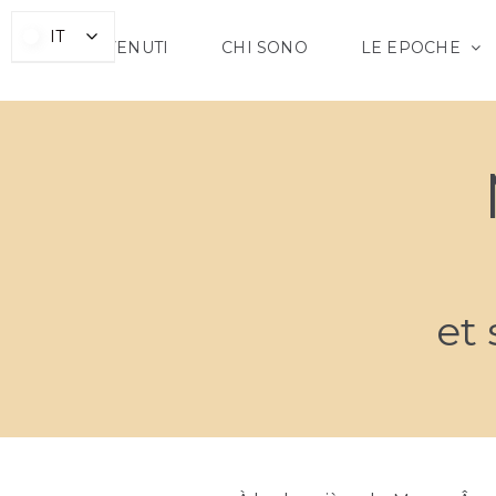
Skip
IT
IT
to
BENVENUTI
CHI SONO
LE EPOCHE
content
et 