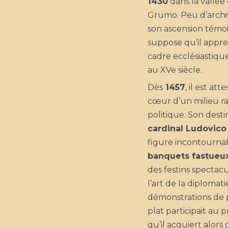
1430
dans la vallée 
Grumo. Peu d’archiv
son ascension témo
suppose qu’il appre
cadre ecclésiastique
au XVe siècle.
Dès
1457
, il est att
cœur d’un milieu raf
politique. Son desti
cardinal Ludovico
figure incontourna
banquets fastueu
des festins spectacul
l’art de la diplomat
démonstrations de 
plat participait au 
qu’il acquiert alors