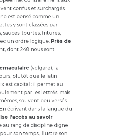
européenne. Contrairement aux
vent confus et surchargés
rtino est pensé comme un
cettes y sont classées par
 sauces, tourtes, fritures,
vec un ordre logique.
Près de
nt, dont 248 nous sont
ernaculaire
(volgare), la
ours, plutôt que le latin
x est capital : il permet au
eulement par les lettrés, mais
ux-mêmes, souvent peu versés
 En écrivant dans la langue du
se l’accès au savoir
e au rang de discipline digne
 pour son temps, illustre son