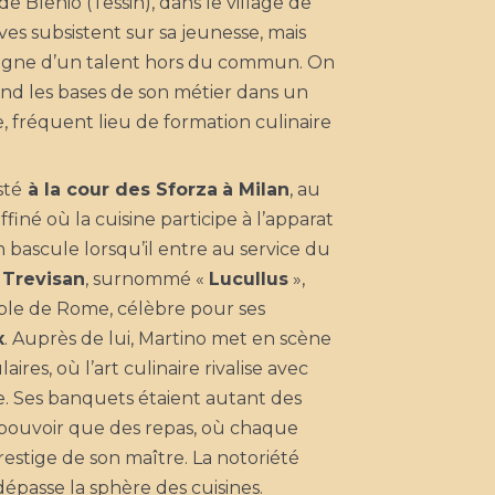
de Blenio (Tessin), dans le village de
es subsistent sur sa jeunesse, mais
igne d’un talent hors du commun. On
nd les bases de son métier dans un
, fréquent lieu de formation culinaire
esté
à la cour des Sforza
à Milan
, au
finé où la cuisine participe à l’apparat
n bascule lorsqu’il entre au service du
 Trevisan
, surnommé «
Lucullus
»,
ble de Rome, célèbre pour ses
x
. Auprès de lui, Martino met en scène
aires, où l’art culinaire rivalise avec
ie. Ses banquets étaient autant des
pouvoir que des repas, où chaque
prestige de son maître. La notoriété
 dépasse la sphère des cuisines.