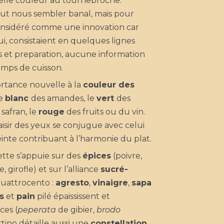
elle couleur au tournebroche.
eut nous sembler banal, mais pour
considéré comme une innovation car
lui, consistaient en quelques lignes
s et preparation, aucune information
emps de cuisson.
rtance nouvelle à la
couleur des
le
blanc
des amandes, le
vert
des
safran, le
rouge
des fruits ou du vin.
aisir des yeux se conjugue avec celui
einte contribuant à l’harmonie du plat.
ette s’appuie sur des
épices
(poivre,
 girofle) et sur l’alliance
sucré-
uattrocento :
agresto
,
vinaigre
,
sapa
s
et
pain
pilé épaississent et
ces (
peperata
de gibier,
brodo
rtino détaille aussi une
constellation