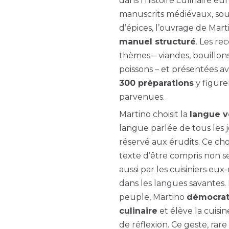
dans l’histoire culinaire 
manuscrits médiévaux, sou
d’épices, l’ouvrage de Ma
manuel structuré
. Les re
thèmes – viandes, bouillons,
poissons – et présentées a
300 préparations
y figure
parvenues.
Martino choisit la
langue v
langue parlée de tous les j
réservé aux érudits. Ce choi
texte d’être compris non s
aussi par les cuisiniers e
dans les langues savantes.
peuple, Martino
démocrati
culinaire
et élève la cuisin
de réflexion. Ce geste, rare