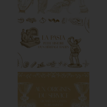
D’amour et d’apparat :
noces en Grèce
antique
La pasta : petite
histoire d’un héritage
italien