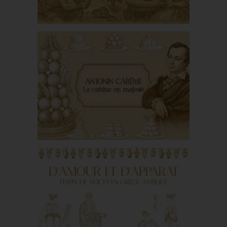
XIV
Du kakaw au chocolat
Antonin Carême, ou la
cuisine en majesté