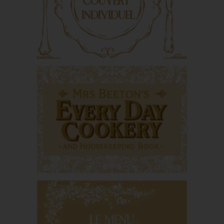
pionnière au cœur du
foyer anglais
Le couvert individuel
Mrs Beeton’s Everyday