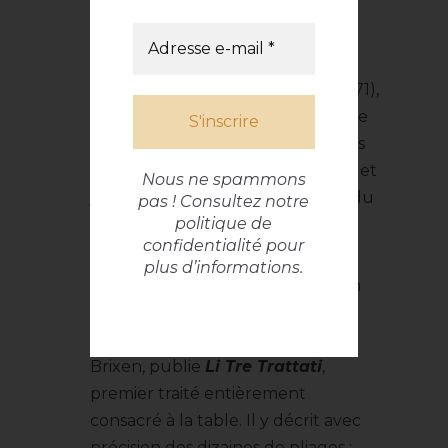
genoux.
Les manuels de bienséance, tels
que le
Nouveau traité de la
civilité
d’
Antoine de Courtin
(1671),
précisent alors la manière correcte
d’utiliser la serviette : posée sur les
genoux, employée avec retenue, et
Nous ne spammons
jamais agitée ni attachée autour du
pas ! Consultez notre
politique de
cou.
confidentialité
pour
Parallèlement, l’
art du pliage
plus d’informations.
atteint un degré de sophistication
inédit. En 1629,
Matthia Giegher
,
maître d’hôtel de l’évêque de
Brixen, publie
Li Tre Trattati
,
premier traité entièrement
consacré à la table. Il y décrit avec
précision des dizaines de pliages :