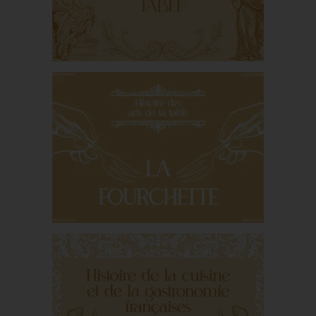
séculaire
Quand les dieux grecs
s’invitent à table
La fourchette : De
Byzance à Versailles,