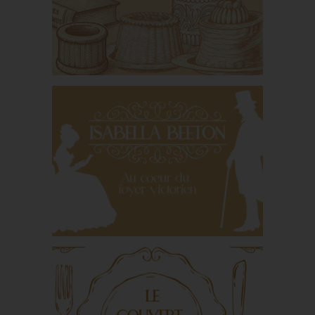
chef français que
l’Angleterre adula
Du vol-au-vent à la
bouchée à la reine :
petite histoire des
feuilletés d’apparat
Isabella Beeton : une