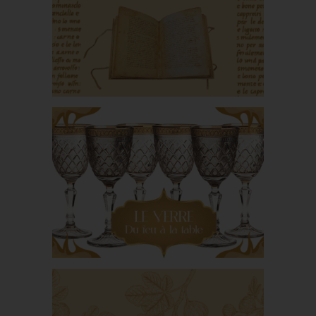
Le pain dans l’Antiquité
romaine
Maestro Martino et son
Libro de arte
coquinaria