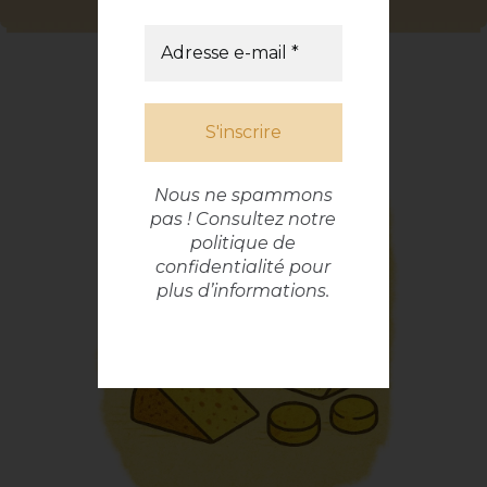
Nous ne spammons
pas ! Consultez notre
politique de
confidentialité
pour
plus d’informations.