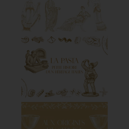
cuisine en majesté
D’amour et d’apparat :
noces en Grèce
antique
La pasta : petite