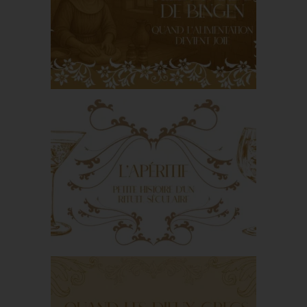
La cuisine de la Bible
de Ruth Keenan
Sainte Hildegarde de
Bingen : quand
l’alimentation devient
joie