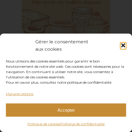
Louis Eustache Ude, le
chef français que
l’Angleterre adula
Gérer le consentement
aux cookies
Nous utilisons des cookies essentiels pour garantir le bon
fonctionnement de notre site web. Ces cookies sont nécessaires pour la
Du vol-au-vent à la
navigation. En continuant à utiliser notre site, vous consentez à
l'utilisation de ces cookies essentiels.
bouchée à la reine :
Pour en savoir plus, consultez notre politique de confidentialité.
petite histoire des
Manage options
feuilletés d’apparat
Accepter
Politique de cookies
Politique de confidentialité