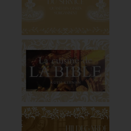
histoire d’un héritage
italien
Aux origines du
service : quand les
gestes s’organisent