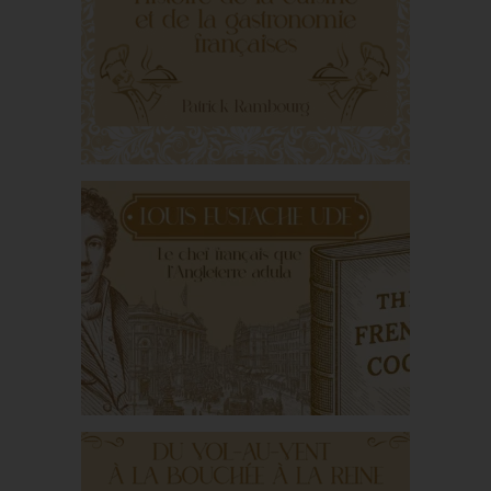
La fourchette : De
Byzance à Versailles,
l’itinéraire tumultueux
d’un geste raffiné
Histoire de la cuisine et
de la gastronomie
françaises