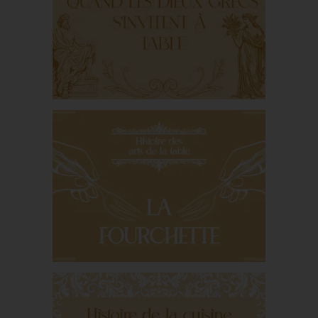
L’apéritif : petite
histoire d’un rituel
séculaire
Quand les dieux grecs
s’invitent à table