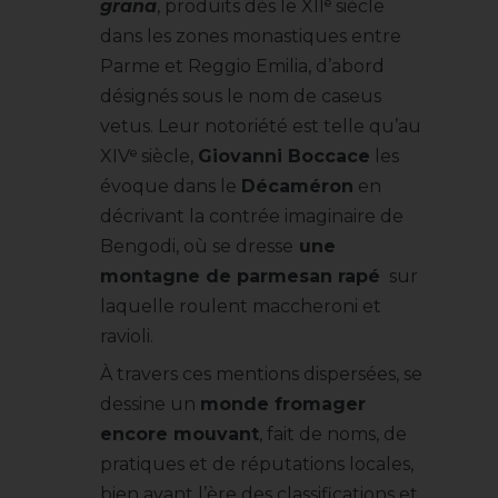
grana
, produits dès le XIIᵉ siècle
dans les zones monastiques entre
Parme et Reggio Emilia, d’abord
désignés sous le nom de caseus
vetus. Leur notoriété est telle qu’au
XIVᵉ siècle,
Giovanni Boccace
les
évoque dans le
Décaméron
en
décrivant la contrée imaginaire de
Bengodi, où se dresse
une
montagne de parmesan rapé
sur
laquelle roulent maccheroni et
ravioli.
À travers ces mentions dispersées, se
dessine un
monde fromager
encore mouvant
, fait de noms, de
pratiques et de réputations locales,
bien avant l’ère des classifications et