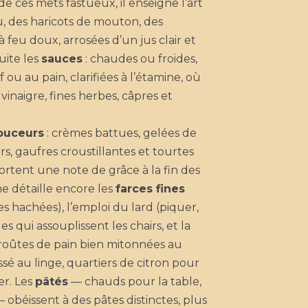
 de ces mets fastueux, il enseigne l’art
, des haricots de mouton, des
à feu doux, arrosées d’un jus clair et
uite les
sauces
: chaudes ou froides,
 ou au pain, clarifiées à l’étamine, où
 vinaigre, fines herbes, câpres et
ouceurs
: crèmes battues, gelées de
ers, gaufres croustillantes et tourtes
rtent une note de grâce à la fin des
ne détaille encore les
farces fines
s hachées), l’emploi du lard (piquer,
s qui assouplissent les chairs, et la
croûtes de pain bien mitonnées au
ssé au linge, quartiers de citron pour
er. Les
pâtés
— chauds pour la table,
— obéissent à des pâtes distinctes, plus