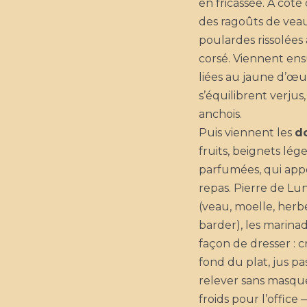
en fricassée. À côté
des ragoûts de veau
poulardes rissolées 
corsé. Viennent ens
liées au jaune d’œuf
s’équilibrent verjus,
anchois.
Puis viennent les
d
fruits, beignets lég
parfumées, qui appo
repas. Pierre de Lu
(veau, moelle, herbe
barder), les marinade
façon de dresser : 
fond du plat, jus pa
relever sans masqu
froids pour l’office 