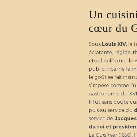
Un cuisin
cœur du G
Sous
Louis XIV
, la
éclatante, réglée, 
rituel politique : le
public, incarne la 
le goût se fait inst
s’impose comme l’un
gastronomie du XVIIᵉ
Il fut sans doute cu
puis au service du
d
service de
Jacques 
du roi et présiden
Le Cuisinier
(1656). 