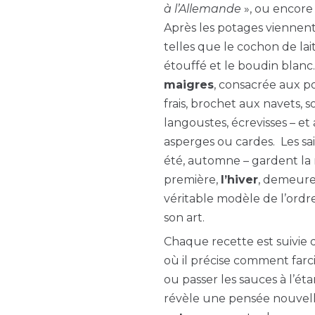
à l’Allemande
», ou encore 
Après les potages viennent
telles que le cochon de lai
étouffé et le boudin blanc.
maigres
, consacrée aux p
frais, brochet aux navets, so
langoustes, écrevisses – et
asperges ou cardes. Les sa
été, automne – gardent la 
première,
l’hiver
, demeur
véritable modèle de l’ordr
son art.
Chaque recette est suivie 
où il précise comment farcir,
ou passer les sauces à l’ét
révèle une pensée nouvell