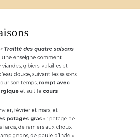
aisons
 «
Traitté des quatre saisons
e Lune enseigne comment
viandes, gibiers, volailles et
’eau douce, suivant les saisons
 pour son temps,
rompt avec
urgique
et suit le
cours
nvier, février et mars, et
es potages gras
» : potage de
 farcis, de ramiers aux choux
hampignons, de poule d’Inde «