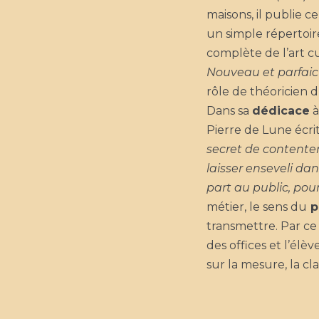
maisons, il publie c
un simple répertoi
complète de l’art cul
Nouveau et parfaict
rôle de théoricien 
Dans sa
dédicace
à
Pierre de Lune écrit
secret de contenter u
laisser enseveli dans
part au public, pour 
métier, le sens du
p
transmettre. Par ce g
des offices et l’élè
sur la mesure, la cla