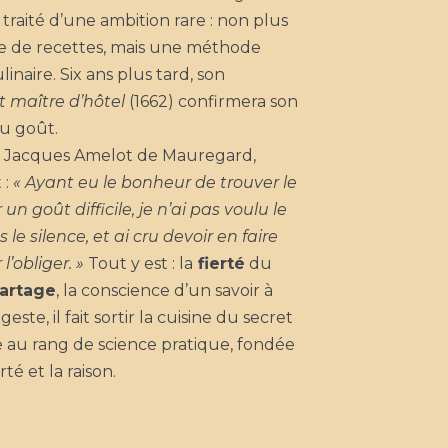
e traité d’une ambition rare : non plus
re de recettes, mais une méthode
inaire. Six ans plus tard, son
 maître d’hôtel
(1662) confirmera son
du goût.
 Jacques Amelot de Mauregard,
 :
« Ayant eu le bonheur de trouver le
n goût difficile, je n’ai pas voulu le
 le silence, et ai cru devoir en faire
l’obliger. »
Tout y est : la
fierté
du
artage
, la conscience d’un savoir à
este, il fait sortir la cuisine du secret
ve au rang de science pratique, fondée
rté et la raison.