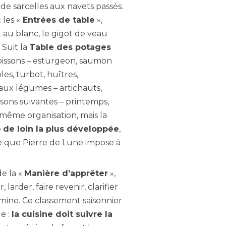
de sarcelles aux navets passés.
 les «
Entrées de table
»,
t au blanc, le gigot de veau
 Suit la
Table des potages
oissons – esturgeon, saumon
les, turbot, huîtres,
 aux légumes – artichauts,
isons suivantes – printemps,
même organisation, mais la
e
de loin la plus développée
,
e que Pierre de Lune impose à
de la «
Manière d’apprêter
»,
 larder, faire revenir, clarifier
amine. Ce classement saisonnier
e :
la cuisine doit suivre la