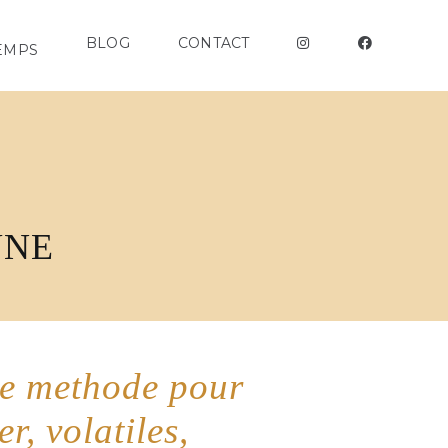
S
BLOG
CONTACT
EMPS
UNE
able methode pour
r, volatiles,