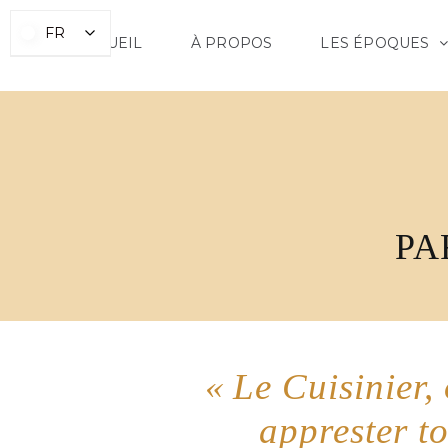
Skip
FR
FR
to
ACCUEIL
À PROPOS
LES ÉPOQUES
content
PA
« Le Cuisinier, 
apprester to